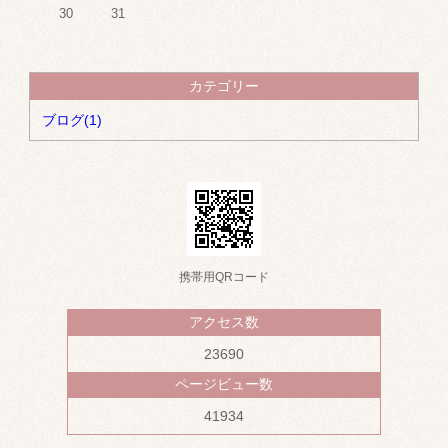
30
31
カテゴリー
ブログ(1)
携帯用QRコード
アクセス数
23690
ページビュー数
41934