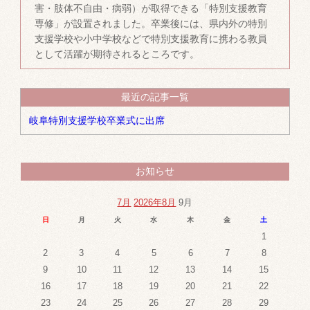
害・肢体不自由・病弱）が取得できる「特別支援教育
専修」が設置されました。卒業後には、県内外の特別
支援学校や小中学校などで特別支援教育に携わる教員
として活躍が期待されるところです。
最近の記事一覧
岐阜特別支援学校卒業式に出席
お知らせ
7月
2026年8月
9月
日
月
火
水
木
金
土
1
2
3
4
5
6
7
8
9
10
11
12
13
14
15
16
17
18
19
20
21
22
23
24
25
26
27
28
29